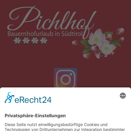
Pichlhof
Familie Tarneller
∎
Schloßstrasse 23
I-39021 Goldrain
Südtirol/Italien
∎
∎
Tel.
0039 340 841 8621
info@pichlhof.com
∎