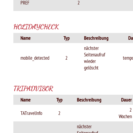
PREF
2
HOLIDAYCHECK
Name
Typ
Beschreibung
Da
nächster
Seitenaufruf
mobile_detected
2
tempo
wieder
gelöscht
TRIPADVISOR
Name
Typ
Beschreibung
Dauer
2
TATravelInfo
2
Wochen
nächster