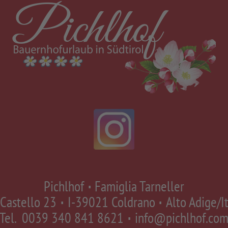
Pichlhof
Famiglia Tarneller
∎
 Castello 23
I-39021 Coldrano
Alto Adige/It
∎
∎
Tel.
0039 340 841 8621
info@pichlhof.co
∎