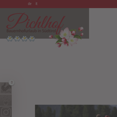
de
it