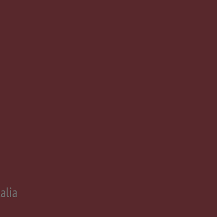
alia
m