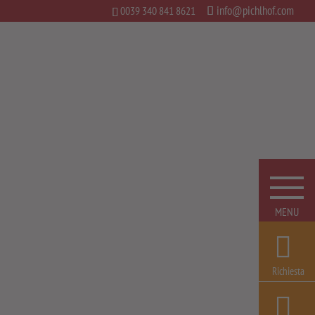
info@pichlhof.com
0039 340 841 8621
Richiesta